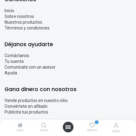
Inicio
Sobre nosotros
Nuestros productos
Términos y condiciones
Déjanos ayudarte
Contáctanos
Tu cuenta
Comunícate con un asesor
Ayuda
Gana dinero con nosotros
Vende productos en nuestro sitio
Conviértete en afiliado
Publicita tus productos
0
Conéctate con nosotros
Home
Search
Wishlist
Cuenta