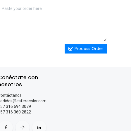
Process Order
Conéctate con
nosotros
ontáctanos
edidos@esferacolor.com
57 316 694 3079
+57 316 360 2822