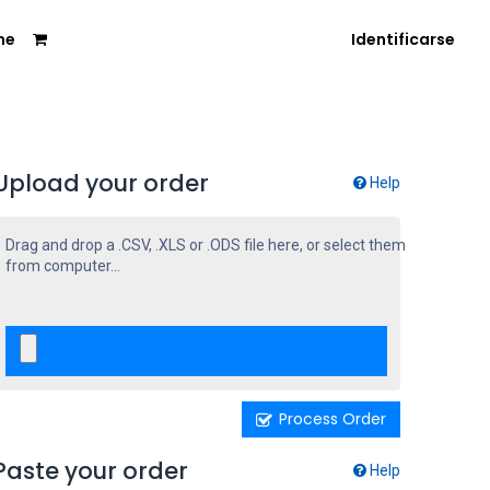
me
Identificarse
Upload your order
Help
Drag and drop a .CSV, .XLS or .ODS file here, or select them
from computer...
Process Order
Paste your order
Help