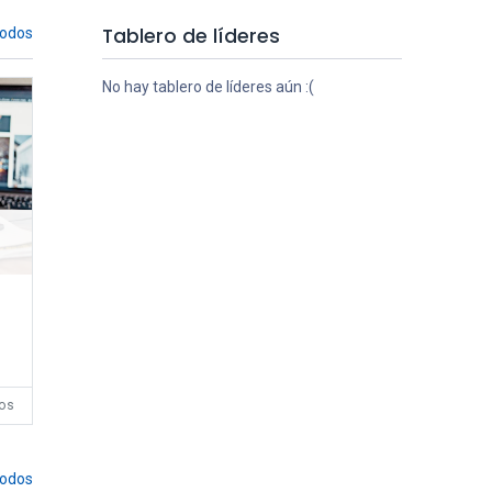
Tablero de líderes
todos
No hay tablero de líderes aún :(
tu
es
os
e
todos