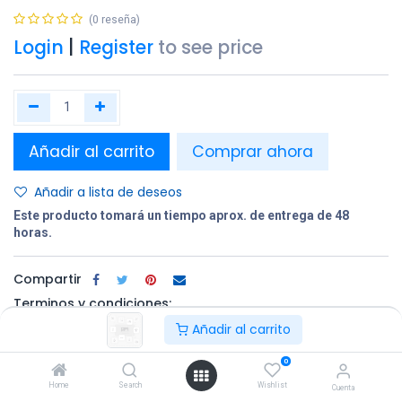
(0 reseña)
Login
|
Register
to see price
Añadir al carrito
Comprar ahora
Añadir a lista de deseos
Este producto tomará un tiempo aprox. de entrega de 48
horas.
Compartir
Terminos y condiciones:
Añadir al carrito
0
100% original
Devolución en
Entrega
Home
Search
Wishlist
un plazo de 30
gratuita en
Cuenta