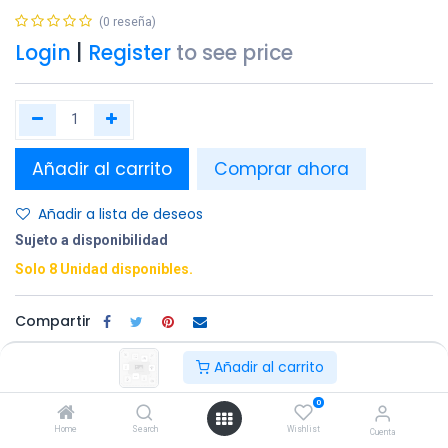
(0 reseña)
Login
|
Register
to see price
Añadir al carrito
Comprar ahora
Añadir a lista de deseos
Sujeto a disponibilidad
Solo 8 Unidad disponibles.
Compartir
Terminos y condiciones:
Añadir al carrito
0
100% original
Devolución en
Entrega
Home
Search
Wishlist
Cuenta
un plazo de 30
gratuita en