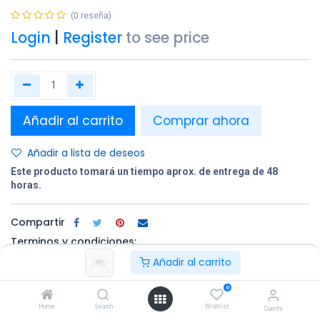
(0 reseña)
Login
|
Register
to see price
Añadir al carrito
Comprar ahora
Añadir a lista de deseos
Este producto tomará un tiempo aprox. de entrega de 48
horas.
Compartir
Terminos y condiciones:
Añadir al carrito
0
100% original
Devolución en
Entrega
Home
Search
Wishlist
un plazo de 30
gratuita en
Cuenta