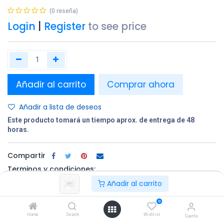
(0 reseña)
Login
|
Register
to see price
Añadir al carrito
Comprar ahora
Añadir a lista de deseos
Este producto tomará un tiempo aprox. de entrega de 48
horas.
Compartir
Terminos y condiciones:
Añadir al carrito
0
100% original
Devolución en
Entrega
Home
Search
Wishlist
un plazo de 30
gratuita en
Cuenta