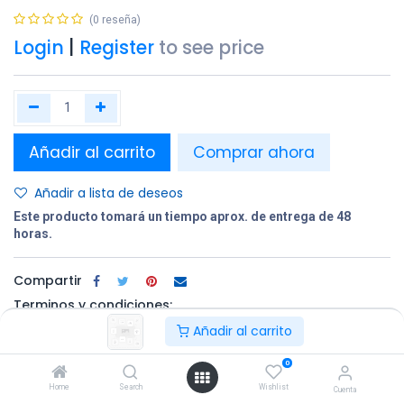
(0 reseña)
Login
|
Register
to see price
Añadir al carrito
Comprar ahora
Añadir a lista de deseos
Este producto tomará un tiempo aprox. de entrega de 48
horas.
Compartir
Terminos y condiciones:
Añadir al carrito
0
100% original
Devolución en
Entrega
Home
Search
Wishlist
un plazo de 30
gratuita en
Cuenta