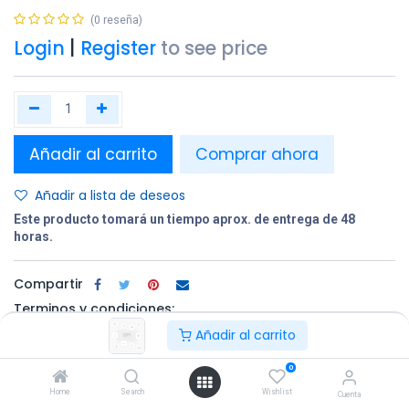
(0 reseña)
Login
|
Register
to see price
Añadir al carrito
Comprar ahora
Añadir a lista de deseos
Este producto tomará un tiempo aprox. de entrega de 48
horas.
Compartir
Terminos y condiciones:
Añadir al carrito
0
100% original
Devolución en
Entrega
Home
Search
Wishlist
un plazo de 30
gratuita en
Cuenta