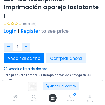
Imprimación aparejo fosfatante
1 L
(0 reseña)
Login
|
Register
to see price
Añadir al carrito
Comprar ahora
Añadir a lista de deseos
Este producto tomará un tiempo aprox. de entrega de 48
horas.
Añadir al carrito
Compartir
0
Terminos y condiciones:
Home
Search
Wishlist
Cuenta