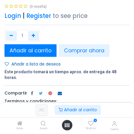
(0 reseña)
Login
|
Register
to see price
Añadir al carrito
Comprar ahora
Añadir a lista de deseos
Este producto tomará un tiempo aprox. de entrega de 48
horas.
Compartir
Terminos y condiciones:
Añadir al carrito
0
100% original
Devolución en
Entrega
Home
Search
Wishlist
un plazo de 30
gratuita en
Cuenta