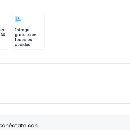
 en
Entrega
 30
gratuita en
todos los
pedidos
Conéctate con