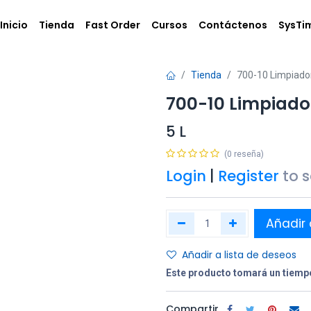
Inicio
Tienda
Fast Order
Cursos
Contáctenos
SysTi
Tienda
700-10 Limpiador
700-10 Limpiador
5 L
(0 reseña)
Login
|
Register
to 
Añadir 
Añadir a lista de deseos
Este producto tomará un tiempo
Compartir