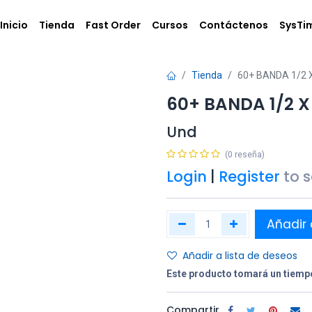
Inicio
Tienda
Fast Order
Cursos
Contáctenos
SysTi
Tienda
60+ BANDA 1/2 X
60+ BANDA 1/2 X 
Und
(0 reseña)
Login
|
Register
to 
Añadir 
Añadir a lista de deseos
Este producto tomará un tiempo
Compartir