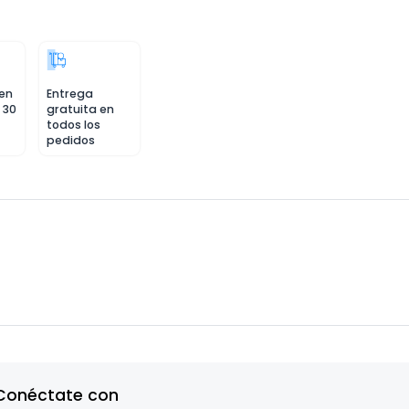
 en
Entrega
 30
gratuita en
todos los
pedidos
Conéctate con