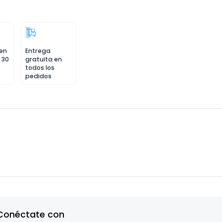
 en
Entrega
 30
gratuita en
todos los
pedidos
Conéctate con