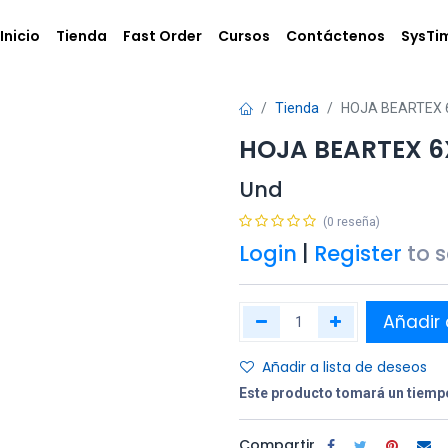
Inicio
Tienda
Fast Order
Cursos
Contáctenos
SysTi
Tienda
HOJA BEARTEX 
HOJA BEARTEX 6
Und
(0 reseña)
Login
|
Register
to 
Añadir 
Añadir a lista de deseos
Este producto tomará un tiempo
Compartir