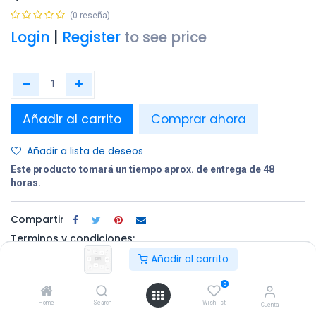
(0 reseña)
Login
|
Register
to see price
Añadir al carrito
Comprar ahora
Añadir a lista de deseos
Este producto tomará un tiempo aprox. de entrega de 48
horas.
Compartir
Terminos y condiciones:
Añadir al carrito
0
100% original
Devolución en
Entrega
Home
Search
Wishlist
un plazo de 30
gratuita en
Cuenta