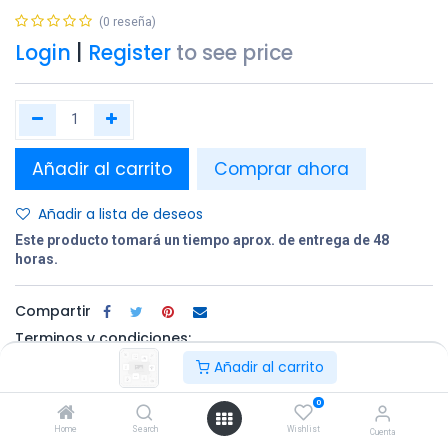
(0 reseña)
Login
|
Register
to see price
Añadir al carrito
Comprar ahora
Añadir a lista de deseos
Este producto tomará un tiempo aprox. de entrega de 48
horas.
Compartir
Terminos y condiciones:
Añadir al carrito
0
100% original
Devolución en
Entrega
Home
Search
Wishlist
un plazo de 30
gratuita en
Cuenta