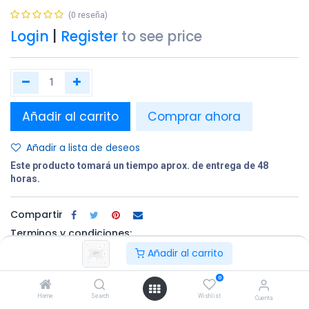
(0 reseña)
Login
|
Register
to see price
Añadir al carrito
Comprar ahora
Añadir a lista de deseos
Este producto tomará un tiempo aprox. de entrega de 48
horas.
Compartir
Terminos y condiciones:
Añadir al carrito
0
100% original
Devolución en
Entrega
Home
Search
Wishlist
un plazo de 30
gratuita en
Cuenta