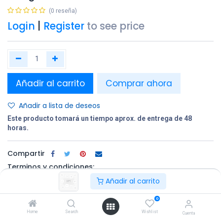
(0 reseña)
Login
|
Register
to see price
Añadir al carrito
Comprar ahora
Añadir a lista de deseos
Este producto tomará un tiempo aprox. de entrega de 48
horas.
Compartir
Terminos y condiciones:
Añadir al carrito
0
100% original
Devolución en
Entrega
Home
Search
Wishlist
un plazo de 30
gratuita en
Cuenta