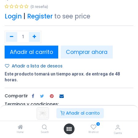
(0 reseña)
Login
|
Register
to see price
Añadir al carrito
Comprar ahora
Añadir a lista de deseos
Este producto tomará un tiempo aprox. de entrega de 48
horas.
Compartir
Terminos y condiciones:
Añadir al carrito
0
100% original
Devolución en
Entrega
Home
Search
Wishlist
un plazo de 30
gratuita en
Cuenta