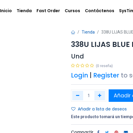
Inicio
Tienda
Fast Order
Cursos
Contáctenos
SysTi
Tienda
338U LIJAS BLU
338U LIJAS BLUE
Und
(0 reseña)
Login
|
Register
to 
Añadir 
Añadir a lista de deseos
Este producto tomará un tiempo
Compartir