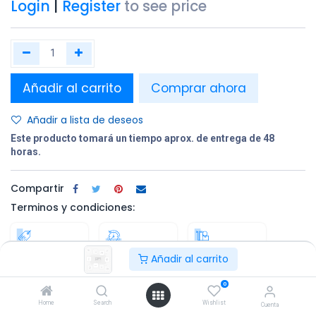
Login
|
Register
to see price
Añadir al carrito
Comprar ahora
Añadir a lista de deseos
Este producto tomará un tiempo aprox. de entrega de 48
horas.
Compartir
Terminos y condiciones:
Añadir al carrito
100% original
Devolución en
Entrega
un plazo de 30
gratuita en
0
días
todos los
pedidos
Home
Search
Wishlist
Cuenta