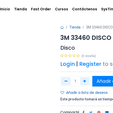
Inicio
Tienda
Fast Order
Cursos
Contáctenos
SysTi
Tienda
3M 33460 DISCO
3M 33460 DISCO
Disco
(0 reseña)
Login
|
Register
to 
Añadir 
Añadir a lista de deseos
Este producto tomará un tiempo
Compartir