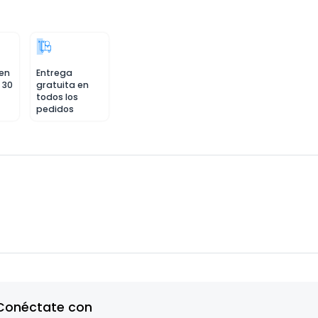
 en
Entrega
 30
gratuita en
todos los
pedidos
Conéctate con