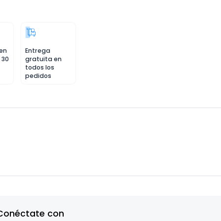
 en
Entrega
 30
gratuita en
todos los
pedidos
Conéctate con