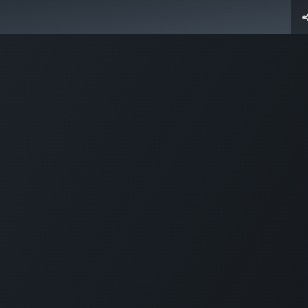
Inicio
Tienda
Fast Order
Cursos
Contáctenos
SysTi