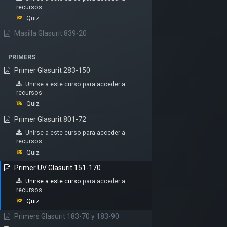
recursos
Quiz
Masilla Glasurit 839-20
PRIMERS
Primer Glasurit 283-150
Unirse a este curso
para acceder a
recursos
Quiz
Primer Glasurit 801-72
Conócenos
Unirse a este curso
para acceder a
Inicio
recursos
Sobre nosotros
Quiz
Nuestros productos
Primer UV Glasurit 151-170
Términos y condiciones
Unirse a este curso
para acceder a
recursos
Quiz
Primers Glasurit 183-70 y 183-90