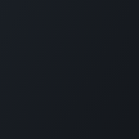
Déjanos ayudarte
Gana dinero con
nosotros
Contáctanos
Tu cuenta
Vende productos en
C
Comunícate con un asesor
nuestro sitio
p
Ayuda
Conviértete en afiliado
+
Publicita tus productos