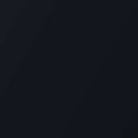
Conéctate con
nosotros
ontáctanos
edidos@esferacolor.com
57 316 694 3079
+57 316 360 2822