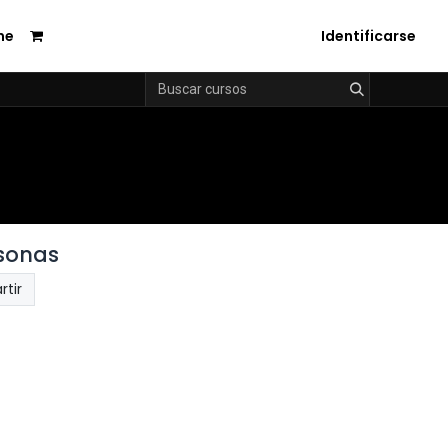
me
Identificarse
rsonas
tir