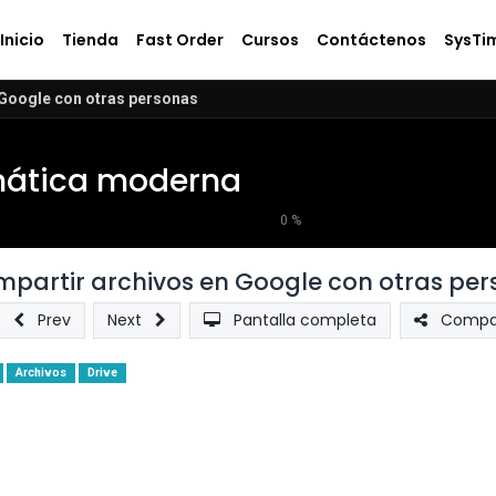
Inicio
Tienda
Fast Order
Cursos
Contáctenos
SysTi
 Google con otras personas
mática moderna
0
%
partir archivos en Google con otras pe
Prev
Next
Pantalla completa
Compar
Archivos
Drive
10 xp