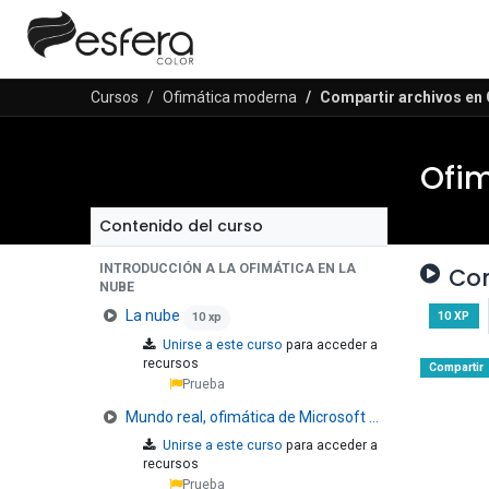
Cursos
Ofimática moderna
Compartir archivos en
Ofi
Contenido del curso
INTRODUCCIÓN A LA OFIMÁTICA EN LA
Com
NUBE
La nube
10
XP
10 xp
Unirse a este curso
para acceder a
recursos
Compartir
Prueba
Mundo real, ofimática de Microsoft y Ofimática de Google
Unirse a este curso
para acceder a
recursos
Prueba