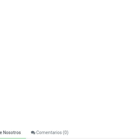
10 xp
 xp
 xp
e Nosotros
Comentarios (
0
)