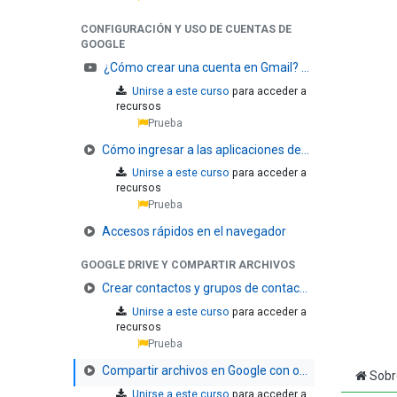
CONFIGURACIÓN Y USO DE CUENTAS DE
GOOGLE
¿Cómo crear una cuenta en Gmail?
10 xp
Unirse a este curso
para acceder a
recursos
Prueba
Cómo ingresar a las aplicaciones de Google desde el computador?
Unirse a este curso
para acceder a
recursos
Prueba
Accesos rápidos en el navegador
GOOGLE DRIVE Y COMPARTIR ARCHIVOS
Crear contactos y grupos de contactos en Google
10
Unirse a este curso
para acceder a
recursos
Prueba
Compartir archivos en Google con otras personas
10
Sobr
Unirse a este curso
para acceder a